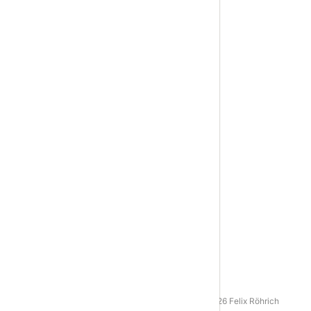
AGB
|
Datenschutz
|
Impressum
© 2016 - 2026 Felix Röhrich