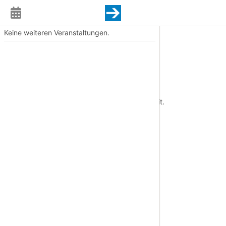
Keine weiteren Veranstaltungen.
Leonce & Lena
Termin
Fr., 12.06.2026, 18:00 Uhr
Ort
Eremitage - Römisches Theater
Diese Veranstaltung liegt in der Vergangenheit.