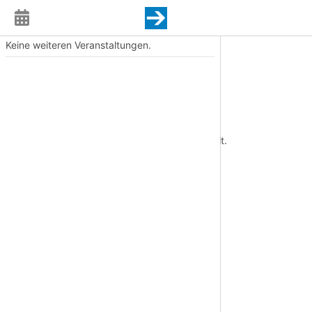
Keine weiteren Veranstaltungen.
Die Hochzeit
Termin
Do., 09.04.2026, 18:00 Uhr
Ort
Studiobühne Bayreuth
Diese Veranstaltung liegt in der Vergangenheit.