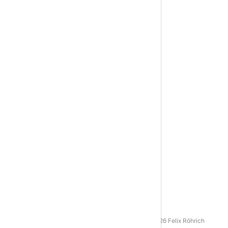
AGB
|
Datenschutz
|
Impressum
© 2016 - 2026 Felix Röhrich