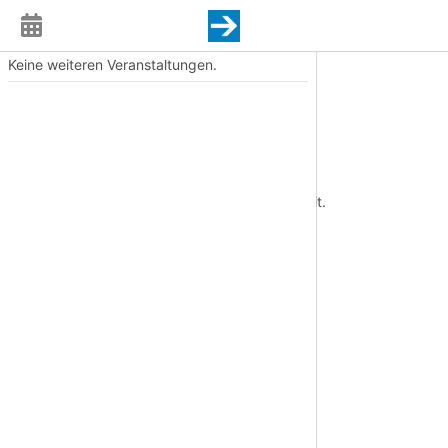
Keine weiteren Veranstaltungen.
Event
Termin
Sa., 03.01.2026, 19:00 Uhr
Ort
Studiobühne Bayreuth
Diese Veranstaltung liegt in der Vergangenheit.