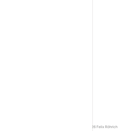
AGB
|
Datenschutz
|
Impressum
© 2016 - 2026 Felix Röhrich