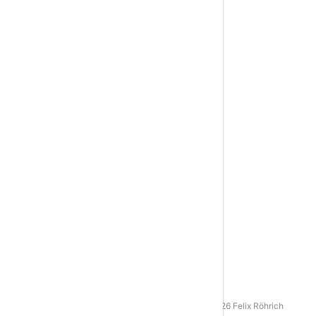
AGB
|
Datenschutz
|
Impressum
© 2016 - 2026 Felix Röhrich