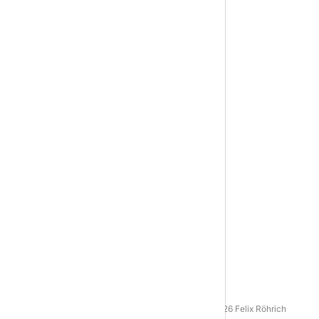
AGB
|
Datenschutz
|
Impressum
© 2016 - 2026 Felix Röhrich