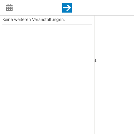
Keine weiteren Veranstaltungen.
Event
Termin
Fr., 12.12.2025, 19:00 Uhr
Ort
Studiobühne Bayreuth
Diese Veranstaltung liegt in der Vergangenheit.