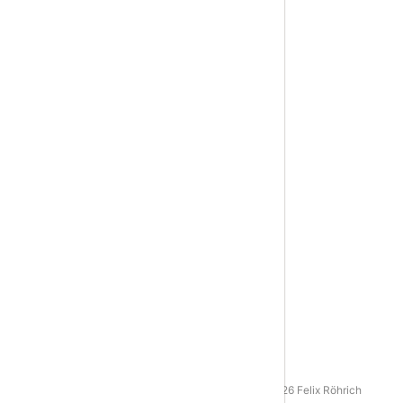
AGB
|
Datenschutz
|
Impressum
© 2016 - 2026 Felix Röhrich