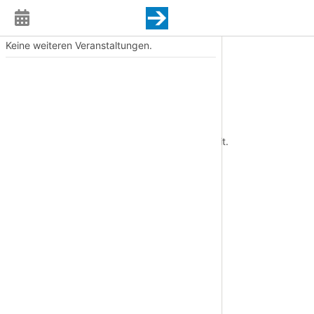
Keine weiteren Veranstaltungen.
Event
Termin
Sa., 06.12.2025, 19:00 Uhr
Ort
Studiobühne Bayreuth
Diese Veranstaltung liegt in der Vergangenheit.