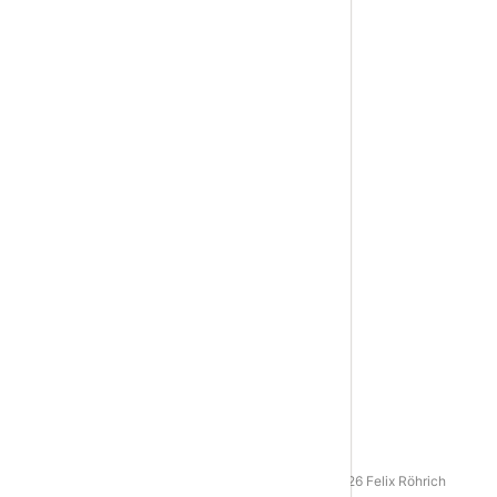
AGB
|
Datenschutz
|
Impressum
© 2016 - 2026 Felix Röhrich