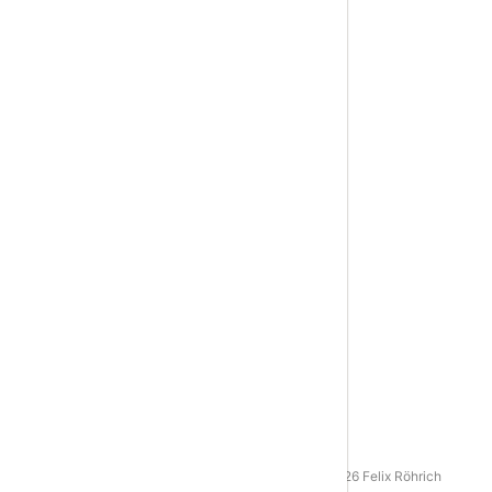
AGB
|
Datenschutz
|
Impressum
© 2016 - 2026 Felix Röhrich